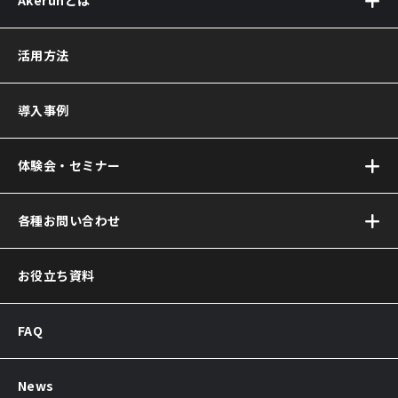
Akerunとは
Akerun(アケルン)とは
活用方法
Akerun Pro
(アケルンプロ)
導入事例
Akerunコントローラー
Akerun Connect
(アケルンコネクト)
体験会・セミナー
サービス連携について
Akerun(アケルン)が
オンラインセミナー
各種お問い合わせ
選ばれる理由
お問い合わせ
お役立ち資料
資料ダウンロード
Akerun取付診断
FAQ
Akerunお見積り依頼
販売パートナー制度
導入後のよくある質問
News