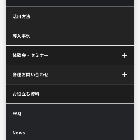
Akerun(アケルン)とは
活用方法
Akerun Pro
(アケルンプロ)
導入事例
Akerunコントローラー
Akerun Connect
(アケルンコネクト)
体験会・セミナー
サービス連携について
Akerun(アケルン)が
オンラインセミナー
各種お問い合わせ
選ばれる理由
お問い合わせ
お役立ち資料
資料ダウンロード
Akerun取付診断
FAQ
Akerunお見積り依頼
販売パートナー制度
導入後のよくある質問
News
サポートについてのお知らせ