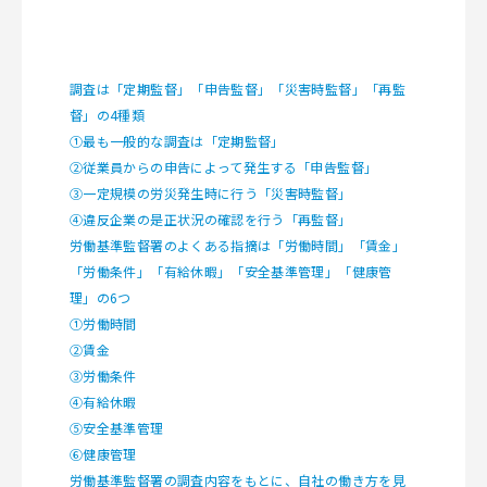
調査は「定期監督」「申告監督」「災害時監督」「再監
督」の4種類
①最も一般的な調査は「定期監督」
②従業員からの申告によって発生する「申告監督」
③一定規模の労災発生時に行う「災害時監督」
④違反企業の是正状況の確認を行う「再監督」
労働基準監督署のよくある指摘は「労働時間」「賃金」
「労働条件」「有給休暇」「安全基準管理」「健康管
理」の6つ
①労働時間
②賃金
③労働条件
④有給休暇
⑤安全基準管理
⑥健康管理
労働基準監督署の調査内容をもとに、自社の働き方を見