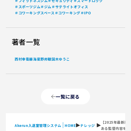
＃フィットネスジム
＃セキュリティ
＃スマートロック
＃スポーツジム
＃ジム
＃サテライトオフィス
＃コワーキングスペース
＃コワーキング
＃IPO
著者一覧
西村幸
衛藤海
星野邦敏
国木ゆうこ
一覧に戻る
【2025年最新
Akerun入退室管理システム
HOME
ナレッジ
ある監督内容を解