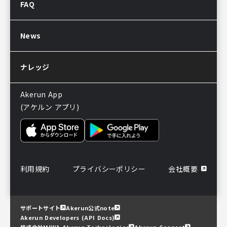
FAQ
Akerunお見積り依頼
販売パートナー制度
導入後のよくある質問
News
サポートについてのお知らせ
ナレッジ
Akerun App
(アケルン アプリ)
利用規約
プライバシーポリシー
会社概要
サポートサイト
Akerun公式note
Akerun Developers (API Docs)
株式会社MIWA Akerun Technologies
Akerun Connect