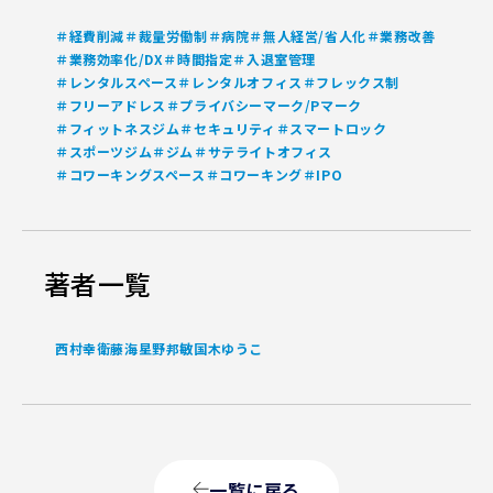
＃経費削減
＃裁量労働制
＃病院
＃無人経営/省人化
＃業務改善
＃業務効率化/DX
＃時間指定
＃入退室管理
＃レンタルスペース
＃レンタルオフィス
＃フレックス制
＃フリーアドレス
＃プライバシーマーク/Pマーク
＃フィットネスジム
＃セキュリティ
＃スマートロック
＃スポーツジム
＃ジム
＃サテライトオフィス
＃コワーキングスペース
＃コワーキング
＃IPO
著者一覧
西村幸
衛藤海
星野邦敏
国木ゆうこ
一覧に戻る