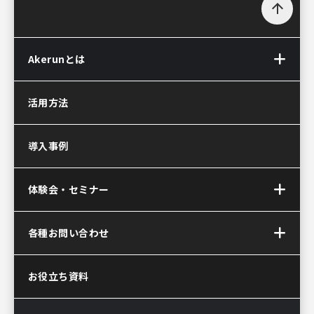
arrow_upward
Akerunとは
Akerun(アケルン)とは
活用方法
Akerun Pro
(アケルンプロ)
導入事例
Akerunコントローラー
Akerun Connect
(アケルンコネクト)
体験会・セミナー
サービス連携について
Akerun(アケルン)が
オンラインセミナー
各種お問い合わせ
選ばれる理由
お問い合わせ
お役立ち資料
資料ダウンロード
Akerun取付診断