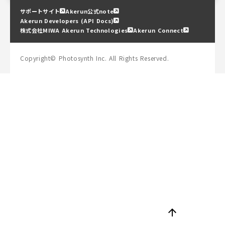
サポートサイト
Akerun公式note
Akerun Developers (API Docs)
株式会社MIWA Akerun Technologies
Akerun Connect
Copyright© Photosynth Inc. All Rights Reserved.
arrow_upward