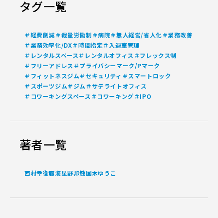
タグ一覧
＃経費削減
＃裁量労働制
＃病院
＃無人経営/省人化
＃業務改善
＃業務効率化/DX
＃時間指定
＃入退室管理
＃レンタルスペース
＃レンタルオフィス
＃フレックス制
＃フリーアドレス
＃プライバシーマーク/Pマーク
＃フィットネスジム
＃セキュリティ
＃スマートロック
＃スポーツジム
＃ジム
＃サテライトオフィス
＃コワーキングスペース
＃コワーキング
＃IPO
著者一覧
西村幸
衛藤海
星野邦敏
国木ゆうこ