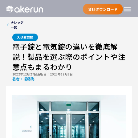
menu
資料ダウンロード
ナレッジ
一覧
入退室管理
電子錠と電気錠の違いを徹底解
説！製品を選ぶ際のポイントや注
意点もまるわかり
2022年12月27日
更新日：
2025年12月8日
著者：
衛藤海