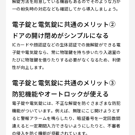
解錠方法を用意している機器もあるのでそのような万が
一の紛失時の対応なども確認してから導入しましょう。
電子錠と電気錠に共通のメリット②
ドアの開け閉めがシンプルになる
ICカードや顔認証などの生体認証での施解錠ができる電
子錠や電気錠なら、常に物理鍵を持ち歩いたり入退室の
たびに物理鍵を借りたりする必要がなくなるため、利便
性が向上します。
電子錠と電気錠に共通のメリット③
防犯機能やオートロックが使える
電子錠や電気錠には、不正な解錠を防ぐさまざまな防犯
機能がついています。例えば、無理にこじ開けようとす
ると警報アラームを鳴らしたり、暗証番号を一定回数間
違えると一定期間入力できないようにしたりと、不審者
の侵入を防ぐ機能が搭載されています。