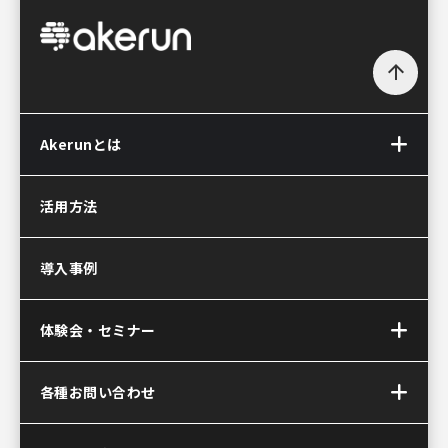
arrow_upward
Akerunとは
Akerun(アケルン)とは
活用方法
Akerun Pro
(アケルンプロ)
導入事例
Akerunコントローラー
Akerun Connect
(アケルンコネクト)
体験会・セミナー
サービス連携について
Akerun(アケルン)が
オンラインセミナー
各種お問い合わせ
選ばれる理由