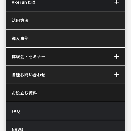
Akerunとは
Akerun(アケルン)とは
活用方法
Akerun Pro
(アケルンプロ)
導入事例
Akerunコントローラー
Akerun Connect
(アケルンコネクト)
体験会・セミナー
サービス連携について
Akerun(アケルン)が
オンラインセミナー
各種お問い合わせ
選ばれる理由
お問い合わせ
お役立ち資料
資料ダウンロード
Akerun取付診断
FAQ
Akerunお見積り依頼
販売パートナー制度
導入後のよくある質問
News