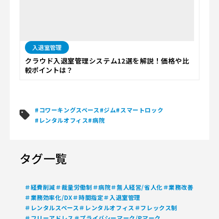
入退室管理
クラウド入退室管理システム12選を解説！価格や比
較ポイントは？
#コワーキングスペース
#ジム
#スマートロック
#レンタルオフィス
#病院
タグ一覧
＃経費削減
＃裁量労働制
＃病院
＃無人経営/省人化
＃業務改善
＃業務効率化/DX
＃時間指定
＃入退室管理
＃レンタルスペース
＃レンタルオフィス
＃フレックス制
＃フリーアドレス
＃プライバシーマーク/Pマーク