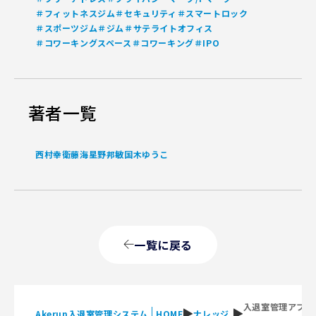
＃フィットネスジム
＃セキュリティ
＃スマートロック
＃スポーツジム
＃ジム
＃サテライトオフィス
＃コワーキングスペース
＃コワーキング
＃IPO
著者一覧
西村幸
衛藤海
星野邦敏
国木ゆうこ
一覧に戻る
入退室管理アプリ
Akerun入退室管理システム
HOME
ナレッジ