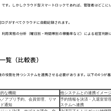
」です。しかしクラウド型スマートロックであれば、管理者はどこに
室ログがすべてクラウドに自動記録されます。
、利用実態の分析（曜日別・時間帯別の稼働率など）による経営判断
一覧（比較表）
数の役割を持つシステムを連携させる必要があります。以下の4つが基
表的な機能
他システムとの連携イメー
b／アプリ予約、会員管理、リマ
予約情報を決済・入退室管
ンド通知
ステムへ連携
レジット決済、サブスク課金、自
決済完了をトリガーに鍵権