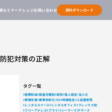
例
セミナー
ナレッジ
お問い合わせ
資料ダウンロード
と防犯対策の正解
タグ一覧
#
#
#
#
経費削減
裁量労働制
病院
無人経営/省人化
#
#
#
#
業務改善
業務効率化/DX
時間指定
入退室管理
#
#
#
レンタルスペース
レンタルオフィス
フレックス制
#
#
フリーアドレス
プライバシーマーク/Pマーク