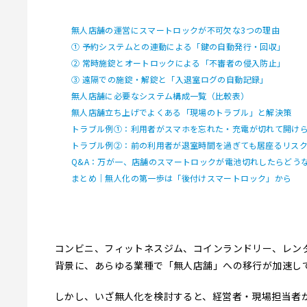
無人店舗の運営にスマートロックが不可欠な3つの理由
① 予約システムとの連動による「鍵の自動発行・回収」
② 常時施錠とオートロックによる「不審者の侵入防止」
③ 遠隔での施錠・解錠と「入退室ログの自動記録」
無人店舗に必要なシステム構成一覧（比較表）
無人店舗立ち上げでよくある「現場のトラブル」と解決策
トラブル例①：利用者がスマホを忘れた・充電が切れて開け
トラブル例②：前の利用者が退室時間を過ぎても居座るリス
Q&A：万が一、店舗のスマートロックが電池切れしたらどう
まとめ｜無人化の第一歩は「後付けスマートロック」から
コンビニ、フィットネスジム、コインランドリー、レン
背景に、あらゆる業種で「無人店舗」への移行が加速し
しかし、いざ無人化を検討すると、経営者・現場担当者