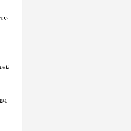
てい
れる状
御も