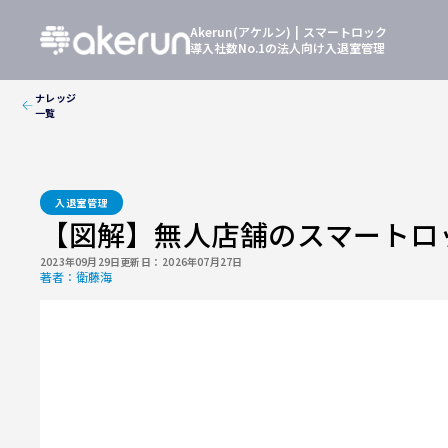
Akerun(アケルン) | スマートロック
導入社数No.1の法人向け入退室管理
ナレッジ
一覧
入退室管理
【図解】無人店舗のスマートロ
2023年09月29日
更新日：
2026年07月27日
著者：
衛藤海