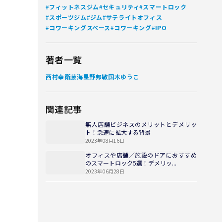
#
#
#
フィットネスジム
セキュリティ
スマートロック
#
#
#
スポーツジム
ジム
サテライトオフィス
#
#
#
コワーキングスペース
コワーキング
IPO
著者一覧
西村幸
衛藤海
星野邦敏
国木ゆうこ
関連記事
無人店舗ビジネスのメリットとデメリッ
ト！急速に拡大する背景
2023年08月16日
オフィスや店舗／施設のドアにおすすめ
のスマートロック5選！デメリッ...
2023年06月28日