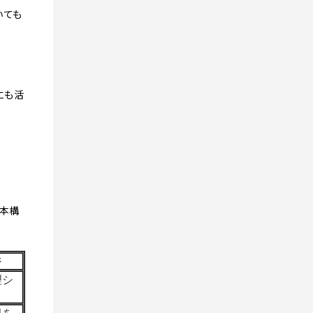
いても
にも活
本構
ジ
理シ
限を