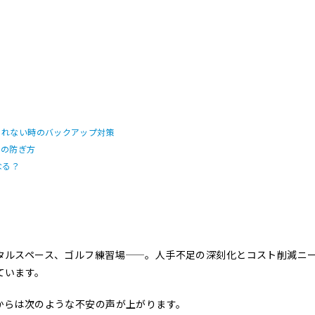
られない時のバックアップ対策
クの防ぎ方
なる？
タルスペース、ゴルフ練習場——。人手不足の深刻化とコスト削減ニ
ています。
からは次のような不安の声が上がります。