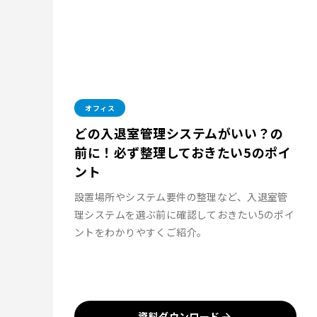
オフィス
どの入退室管理システムがいい？の
前に！必ず整理しておきたい5のポイ
ント
設置場所やシステム要件の整理など、入退室管
理システムを選ぶ前に確認しておきたい5のポイ
ントをわかりやすくご紹介。
資料ダウンロード
arrow_forward