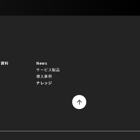
ち資料
News
サービス製品
導入事例
ナレッジ
arrow_upward