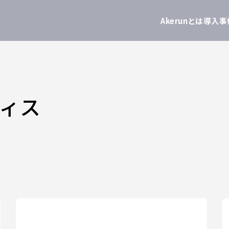
Akerunとは
導入事
ィス