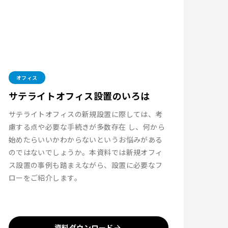
オフィス
サテライトオフィス設置のいろは
サテライトオフィスの新規設置に際しては、考
慮する点や必要な手続きが多数存在 し、何から
始めたらいいかわからないというお悩みがある
のではないでしょうか。本資料では新規オフィ
ス設置の事例も踏まえながら、設置に必要なフ
ローをご紹介します。
資料ダウンロード
arrow_forward