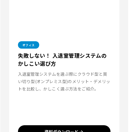
オフィス
失敗しない！ 入退室管理システムの
かしこい選び方
入退室管理システムを選ぶ際にクラウド型と買
い切り型(オンプレミス型)のメリット・デメリッ
トを比較し、かしこく選ぶ方法をご紹介。
資料ダウンロード
arrow_forward