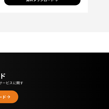
ド
・サービスに関す
ード
arrow_forward