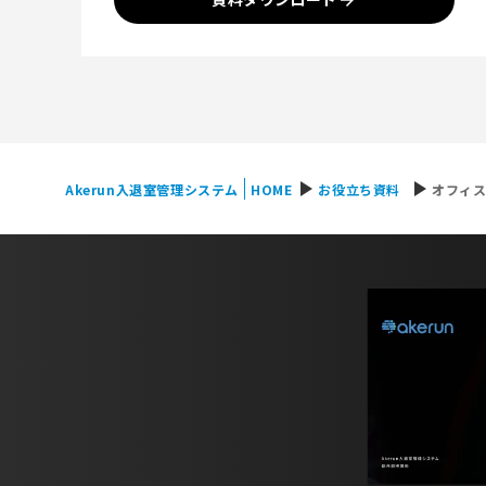
play_arrow
play_arrow
Akerun入退室管理システム
HOME
お役立ち資料
オフィ