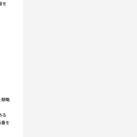
理を
を簡略
ある
当番を