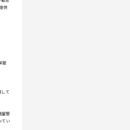
や勤怠
提供
解錠
用して
退室管
ってい