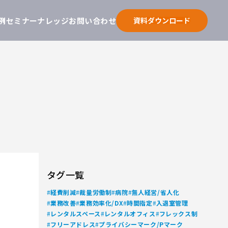
例
セミナー
ナレッジ
お問い合わせ
資料ダウンロード
タグ一覧
#
#
#
#
経費削減
裁量労働制
病院
無人経営/省人化
#
#
#
#
業務改善
業務効率化/DX
時間指定
入退室管理
#
#
#
レンタルスペース
レンタルオフィス
フレックス制
#
#
フリーアドレス
プライバシーマーク/Pマーク