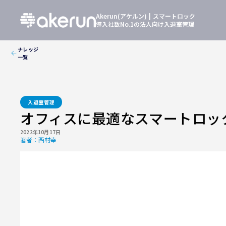
Akerun(アケルン) | スマートロック
導入社数No.1の法人向け入退室管理
ナレッジ
一覧
入退室管理
オフィスに最適なスマートロッ
2022年10月17日
著者：
西村幸