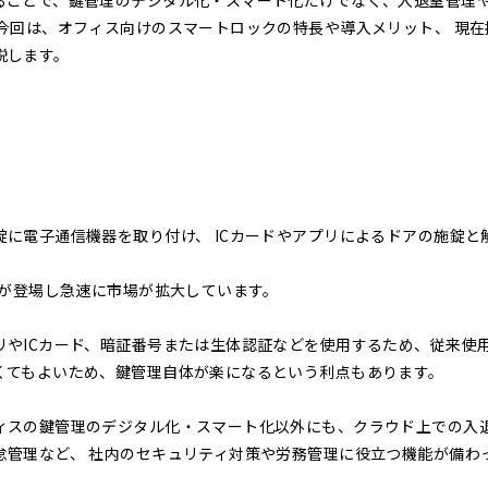
ることで、鍵管理のデジタル化・スマート化だけでなく、入退室管理
今回は、オフィス向けのスマートロックの特長や導入メリット、 現在
説します。
に電子通信機器を取り付け、 ICカードやアプリによるドアの施錠と
スが登場し急速に市場が拡大しています。
やICカード、暗証番号または生体認証などを使用するため、従来使
くてもよいため、鍵管理自体が楽になるという利点もあります。
ィスの鍵管理のデジタル化・スマート化以外にも、クラウド上での入
怠管理など、 社内のセキュリティ対策や労務管理に役立つ機能が備わ