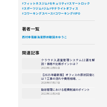
#
#
#
フィットネスジム
セキュリティ
スマートロック
#
#
#
スポーツジム
ジム
サテライトオフィス
#
#
#
コワーキングスペース
コワーキング
IPO
著者一覧
西村幸
衛藤海
星野邦敏
国木ゆうこ
関連記事
クラウド入退室管理システム12選を解
説！価格や比較ポイントは？
2022年12月01日
【2025年最新版】オフィスの原状回復と
は？工事の流れや費用相場、...
2020年07月17日
勤怠管理における経費削減のポイント
2022年11月14日