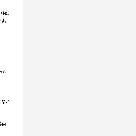
ス移転
ます。
もと
となど
範囲