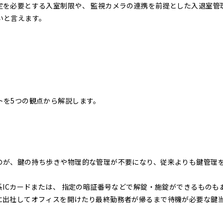
定を必要とする入室制限や、 監視カメラの連携を前提とした入退室管
いと言えます。
トを5つの観点から解説します。
のが、鍵の持ち歩きや物理的な管理が不要になり、従来よりも鍵管理
系ICカードまたは、 指定の暗証番号などで解錠・施錠ができるものも
に出社してオフィスを開けたり最終勤務者が帰るまで待機が必要な鍵