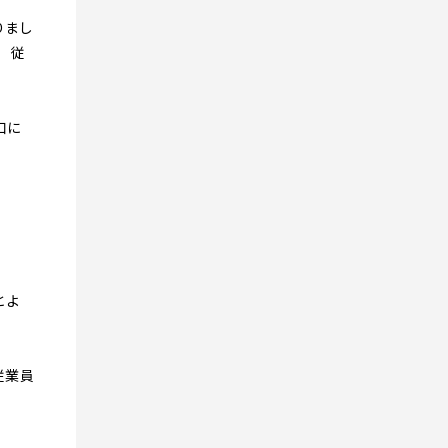
りまし
 従
口に
とよ
従業員