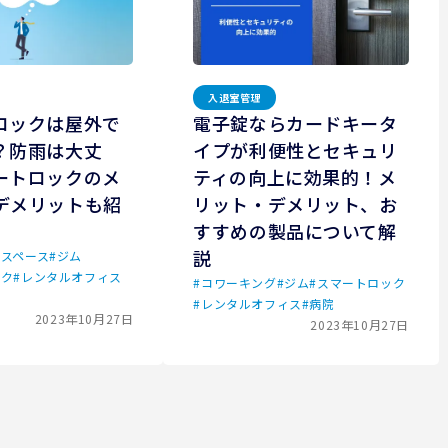
入退室管理
ロックは屋外で
電子錠ならカードキータ
？防雨は大丈
イプが利便性とセキュリ
ートロックのメ
ティの向上に効果的！メ
デメリットも紹
リット・デメリット、お
すすめの製品について解
説
スペース
#
ジム
ック
#
レンタルオフィス
#
コワーキング
#
ジム
#
スマートロック
#
レンタルオフィス
#
病院
2023年10月27日
2023年10月27日