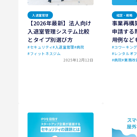
入退室管理
経営・戦略
【2026年最新】法人向け
事業再構
入退室管理システム比較
申請する
とタイプ別選び方
用例など
#
セキュリティ
#
入退室管理
#
病院
#
コワーキング
#
フィットネスジム
#
レンタルオ
2025年12月12日
#
病院
#
業務改