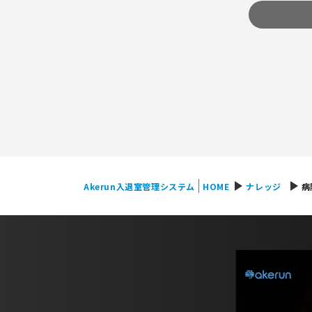
play_arrow
play_arrow
Akerun入退室管理システム
HOME
ナレッジ
病