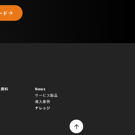
ード
arrow_forward
ち資料
News
サービス製品
導入事例
ナレッジ
arrow_upward