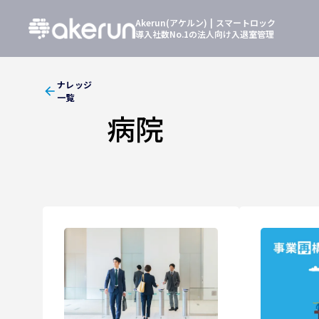
Akerun(アケルン) | スマートロック
導入社数No.1の法人向け入退室管理
ナレッジ
arrow_back
一覧
病院