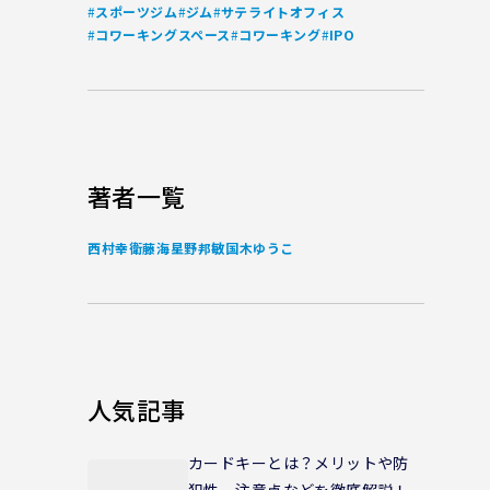
#
#
#
スポーツジム
ジム
サテライトオフィス
#
#
#
コワーキングスペース
コワーキング
IPO
著者一覧
西村幸
衛藤海
星野邦敏
国木ゆうこ
人気記事
カードキーとは？メリットや防