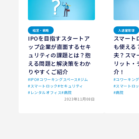
経営・戦略
入退室管理
IPOを目指すスタートア
スマート
ップ企業が直面するセキ
も使える
ュリティの課題とは？抱
夫？スマ
える問題と解決策をわか
リット・
りやすくご紹介
介！
#
IPO
#
コワーキングスペース
#
ジム
#
コワーキング
#
スマートロック
#
セキュリティ
#
スマートロ
#
レンタルオフィス
#
病院
#
病院
2023年11月08日