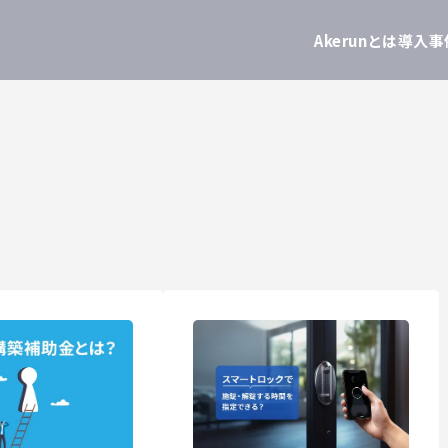
Akerunとは
導入事