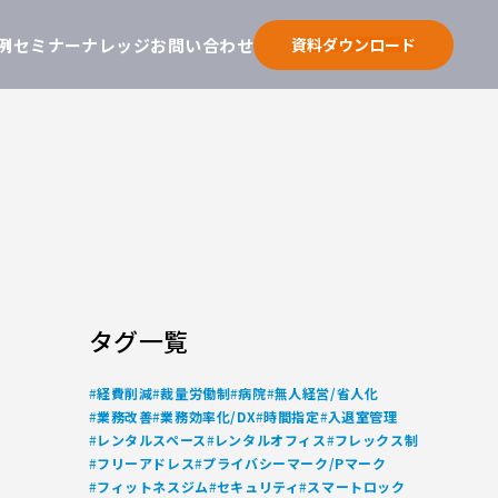
例
セミナー
ナレッジ
お問い合わせ
資料ダウンロード
タグ一覧
#
#
#
#
経費削減
裁量労働制
病院
無人経営/省人化
#
#
#
#
業務改善
業務効率化/DX
時間指定
入退室管理
#
#
#
レンタルスペース
レンタルオフィス
フレックス制
#
#
フリーアドレス
プライバシーマーク/Pマーク
#
#
#
フィットネスジム
セキュリティ
スマートロック