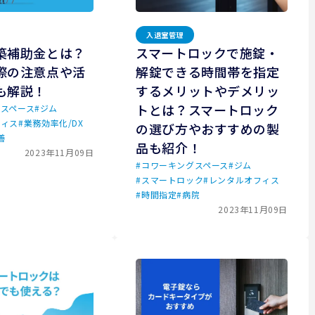
入退室管理
築補助金とは？
スマートロックで施錠・
際の注意点や活
解錠できる時間帯を指定
も解説！
するメリットやデメリッ
トとは？スマートロック
スペース
#
ジム
フィス
#
業務効率化/DX
の選び方やおすすめの製
善
品も紹介！
2023年11月09日
#
コワーキングスペース
#
ジム
#
スマートロック
#
レンタルオフィス
#
時間指定
#
病院
2023年11月09日