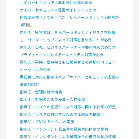
サイバーセキュリティ基本法と近年の動向
サイバーセキュリティ経営ガイドラインとは
経営者が押さえておくべき「サイバーセキュリティ経営の
3原則」
原則①：経営者は、サイバーセキュリティリスクを認識
し、リーダーシップによって対策を進めることが必要
原則②：自社、ビジネスパートナーや委託先も含めたサ
プライチェーンに対するセキュリティ対策が必要
原則③：平時・緊急時ともに関係者との適切なコミュニ
ケーションが必要
責任者に対応を指示すべき「サイバーセキュリティ経営の
重要10項目」
指示②：管理体制の構築
指示③：対策のための予算・人材確保
指示④：リスクの把握とリスク対応に関する計画の策定
指示⑤：リスクに対応するための仕組みの構築
指示⑥： PDCA サイクルの実施
指示⑦：インシデント発生時の緊急対応体制の整備
指示⑧：インシデントによる被害からの復旧体制の整備