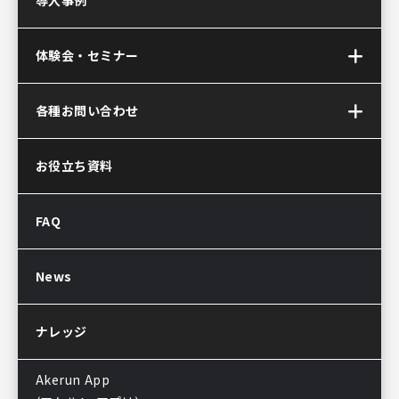
導入事例
Akerunコントローラー
Akerun Connect
(アケルンコネクト)
体験会・セミナー
サービス連携について
Akerun(アケルン)が
オンラインセミナー
各種お問い合わせ
選ばれる理由
お問い合わせ
お役立ち資料
資料ダウンロード
Akerun取付診断
FAQ
Akerunお見積り依頼
販売パートナー制度
導入後のよくある質問
News
サポートについてのお知らせ
ナレッジ
Akerun App