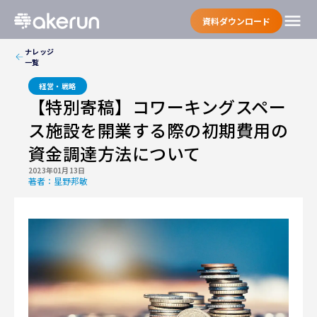
menu
資料ダウンロード
ナレッジ
一覧
経営・戦略
【特別寄稿】コワーキングスペー
ス施設を開業する際の初期費用の
資金調達方法について
2023年01月13日
著者：
星野邦敏