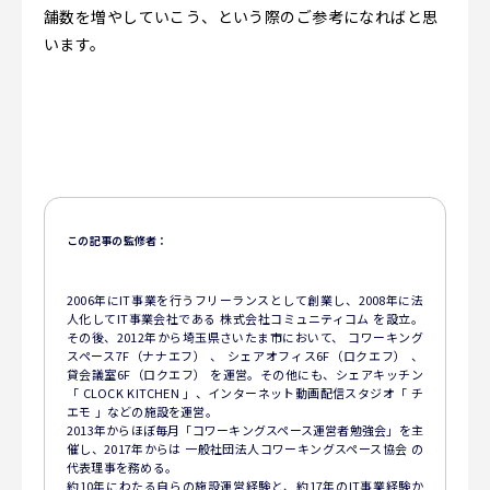
舗数を増やしていこう、という際のご参考になればと思
います。
この記事の監修者：
2006年にIT事業を行うフリーランスとして創業し、2008年に法
人化してIT事業会社である 株式会社コミュニティコム を設立。
その後、2012年から埼玉県さいたま市において、 コワーキング
スペース7F（ナナエフ） 、 シェアオフィス6F（ロクエフ） 、
貸会議室6F（ロクエフ） を運営。その他にも、シェアキッチン
「 CLOCK KITCHEN 」、インターネット動画配信スタジオ「 チ
エモ 」などの施設を運営。
2013年からほぼ毎月「コワーキングスペース運営者勉強会」を主
催し、2017年からは 一般社団法人コワーキングスペース協会 の
代表理事を務める。
約10年にわたる自らの施設運営経験と、約17年のIT事業経験か