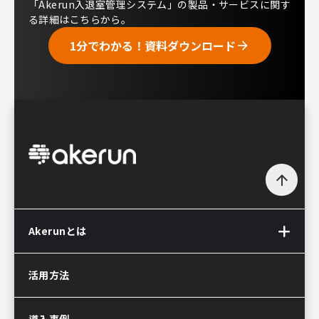
「Akerun入退室管理システム」の製品・サービスに関す
る詳細はこちらから。
1分でわかる！資料ダウンロード
arrow_forward
arrow_upward
Akerunとは
Akerun(アケルン)とは
活用方法
Akerun Pro
(アケルンプロ)