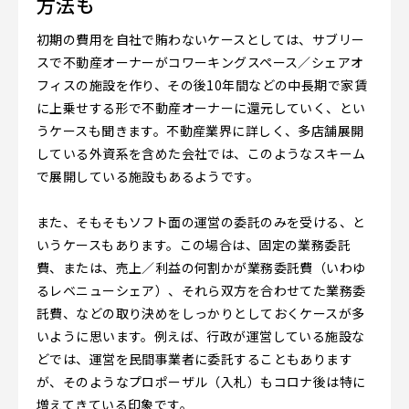
方法も
初期の費用を自社で賄わないケースとしては、サブリー
スで不動産オーナーがコワーキングスペース／シェアオ
フィスの施設を作り、その後10年間などの中長期で家賃
に上乗せする形で不動産オーナーに還元していく、とい
うケースも聞きます。不動産業界に詳しく、多店舗展開
している外資系を含めた会社では、このようなスキーム
で展開している施設もあるようです。
また、そもそもソフト面の運営の委託のみを受ける、と
いうケースもあります。この場合は、固定の業務委託
費、または、売上／利益の何割かが業務委託費（いわゆ
るレベニューシェア）、それら双方を合わせてた業務委
託費、などの取り決めをしっかりとしておくケースが多
いように思います。例えば、行政が運営している施設な
どでは、運営を民間事業者に委託することもあります
が、そのようなプロポーザル（入札）もコロナ後は特に
増えてきている印象です。