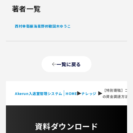
著者一覧
西村幸
衛藤海
星野邦敏
国木ゆうこ
一覧に戻る
【特別寄稿】コワ
Akerun入退室管理システム
HOME
ナレッジ
の資金調達方法に
資料ダウンロード