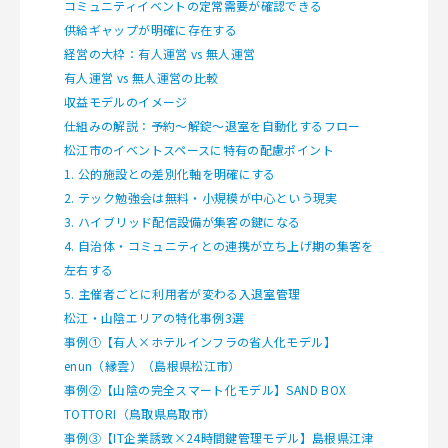
コミュニティイベントの定常需要が確認できる
供給ギャップが明確に存在する
経営の大枠：有人運営 vs 無人運営
有人運営 vs 無人運営の比較
収益モデルのイメージ
仕組みの解説：予約〜解錠〜退室を自動化するフロー
松江市のイベントスペースに特有の配慮ポイント
1. 公的施設との差別化軸を明確にする
2. テック勉強会は無料・小規模が中心という現実
3. ハイブリッド配信設備が集客の鍵になる
4. 自治体・コミュニティとの連携が立ち上げ期の集客を
左右する
5. 主催者ごとに利用者が変わる入退室管理
松江・山陰エリアの特化事例3選
事例①【有人×ホテルインフラの省人化モデル】
enun（縁雲）（島根県松江市）
事例②【山陰の完全スマート化モデル】SAND BOX
TOTTORI（鳥取県鳥取市）
事例③【IT企業誘致×24時間鍵管理モデル】島根県江津