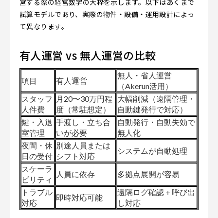
営する際の経営数字の大枠を示します。以下はあくまで
試算モデルであり、実際の物件・設備・運用設計によっ
て異なります。
有人運営 vs 無人運営の比較
無人・省人運営
項目
有人運営
（Akerun活用）
スタッフ
月20〜30万円程
大幅削減（遠隔管理・
人件費
度（常駐想定）
自動鍵発行で対応）
鍵・入退
手渡し・立ち合
自動発行・自動失効で
室管理
いが必要
無人化
夜間・休
別途人員または
システムが自動処理
日の受付
シフト対応
スケーラ
人員に依存
多拠点展開が容易
ビリティ
トラブル
遠隔ログ確認＋呼び出
即時対応可能
対応
し対応