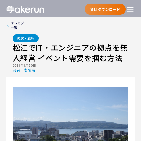
menu
資料ダウンロード
ナレッジ
一覧
経営・戦略
松江でIT・エンジニアの拠点を無
人経営 イベント需要を掴む方法
2026年6月30日
著者：
衛藤海