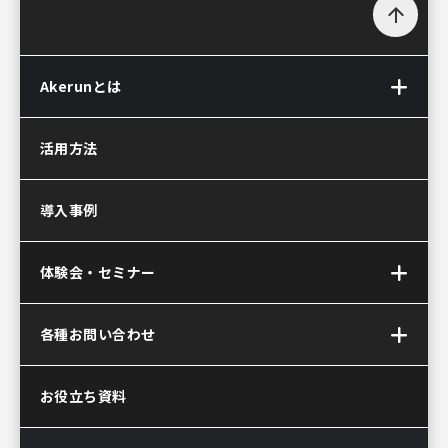
arrow_upward
Akerunとは
Akerun(アケルン)とは
活用方法
Akerun Pro
(アケルンプロ)
導入事例
Akerunコントローラー
Akerun Connect
(アケルンコネクト)
体験会・セミナー
サービス連携について
Akerun(アケルン)が
オンラインセミナー
各種お問い合わせ
選ばれる理由
お問い合わせ
お役立ち資料
資料ダウンロード
Akerun取付診断