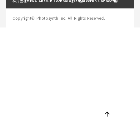
株式会社MIWA Akerun Technologies
Akerun Connect
Copyright© Photosynth Inc. All Rights Reserved.
arrow_upward