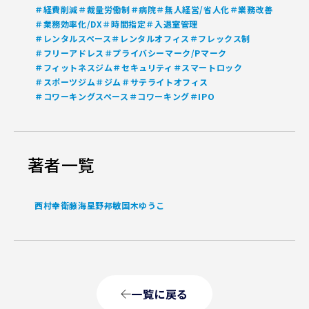
＃経費削減
＃裁量労働制
＃病院
＃無人経営/省人化
＃業務改善
＃業務効率化/DX
＃時間指定
＃入退室管理
＃レンタルスペース
＃レンタルオフィス
＃フレックス制
＃フリーアドレス
＃プライバシーマーク/Pマーク
＃フィットネスジム
＃セキュリティ
＃スマートロック
＃スポーツジム
＃ジム
＃サテライトオフィス
＃コワーキングスペース
＃コワーキング
＃IPO
著者一覧
西村幸
衛藤海
星野邦敏
国木ゆうこ
一覧に戻る