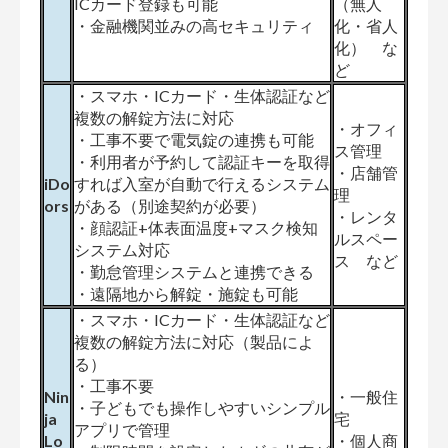
ICカード登録も可能
（無人
・金融機関並みの高セキュリティ
化・省人
化） な
ど
・スマホ・ICカード・生体認証など
複数の解錠方法に対応
・オフィ
・工事不要で電気錠の連携も可能
ス管理
・利用者が予約して認証キーを取得
・店舗管
iDo
すれば入室が自動で行えるシステム
理
ors
がある（別途契約が必要）
・レンタ
・顔認証+体表面温度+マスク検知
ルスペー
システム対応
ス など
・勤怠管理システムと連携できる
・遠隔地から解錠・施錠も可能
・スマホ・ICカード・生体認証など
複数の解錠方法に対応（製品によ
る）
・工事不要
Nin
・一般住
・子どもでも操作しやすいシンプル
ja
宅
アプリで管理
Lo
・個人商