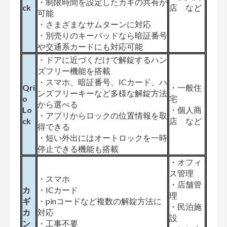
・制限時間を設定したカギの共有が
ck
店 など
可能
・さまざまなサムターンに対応
・別売りのキーパッドなら暗証番号
や交通系カードにも対応可能
・ドアに近づくだけで解錠するハン
ズフリー機能を搭載
・スマホ、暗証番号、ICカード、ハ
Qri
・一般住
ンズフリーキーなど多様な解錠方法
o
宅
から選べる
Lo
・個人商
・アプリからロックの位置情報を取
ck
店 など
得できる
・短い外出にはオートロックを一時
停止できる機能も搭載
・オフィ
ス管理
・スマホ
・店舗管
カ
・ICカード
理
ギ
・pinコードなど複数の解錠方法に
・民泊施
カ
対応
設
ン
・工事不要