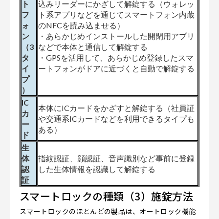
ト
込みリーダーにかざして解錠する（ウォレッ
フ
ト系アプリなどを通じてスマートフォン内蔵
ォ
のNFCを読み込ませる）
ン
・あらかじめインストールした開閉用アプリ
（3
などで本体と通信して解錠する
タ
・GPSを活用して、あらかじめ登録したスマ
イ
ートフォンがドアに近づくと自動で解錠する
プ
）
IC
本体にICカードをかざすと解錠する（社員証
カ
や交通系ICカードなどを利用できるタイプも
ー
ある）
ド
生
体
指紋認証、顔認証、音声識別など事前に登録
認
した生体情報を認識して解錠する
証
スマートロックの種類（3）施錠方法
スマートロックのほとんどの製品は、オートロック機能