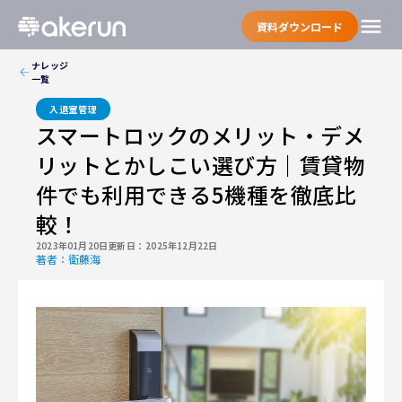
menu
資料ダウンロード
ナレッジ
一覧
入退室管理
スマートロックのメリット・デメ
リットとかしこい選び方｜賃貸物
件でも利用できる5機種を徹底比
較！
2023年01月20日
更新日：
2025年12月22日
著者：
衛藤海