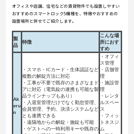
オフィスや店舗、住宅などの賃貸物件でも設置しやすい
おすすめのスマートロック5機種を、特徴やおすすめの
設置場所と併せてご紹介します。
こんな場
製
特徴
所におす
品
すめ
・オフィ
ス管理
・スマホ・ICカード・生体認証など
・店舗管
複数の解錠方法に対応
理
・工事が不要で既存のさまざなまド
・施設管
アに対応（電気錠の連携も可能な製
理
品ラインナップもあり）
・レンタ
Ak
・入退室管理だけでなく勤怠管理、
ルスペー
eru
会員管理、予約、決済システムなど
ス
n
とも連携できる
・フィッ
・遠隔地からの解錠・施錠も可能
トネスジ
・ゲストへの一時利用キーや既存の
ム