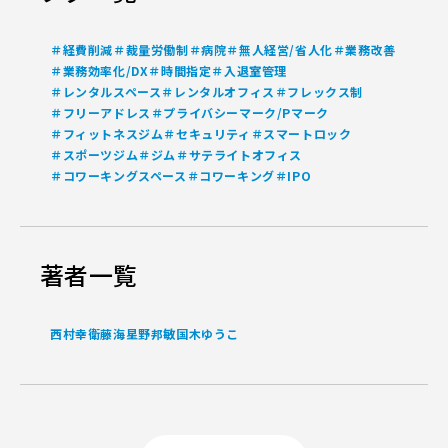
＃経費削減
＃裁量労働制
＃病院
＃無人経営/省人化
＃業務改善
＃業務効率化/DX
＃時間指定
＃入退室管理
＃レンタルスペース
＃レンタルオフィス
＃フレックス制
＃フリーアドレス
＃プライバシーマーク/Pマーク
＃フィットネスジム
＃セキュリティ
＃スマートロック
＃スポーツジム
＃ジム
＃サテライトオフィス
＃コワーキングスペース
＃コワーキング
＃IPO
著者一覧
西村幸
衛藤海
星野邦敏
国木ゆうこ