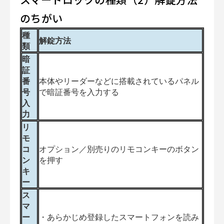
のちがい
種
解錠方法
類
暗
証
番
本体やリーダーなどに搭載されているパネル
号
で暗証番号を入力する
入
力
リ
モ
コ
オプション／別売りのリモコンキーのボタン
ン
を押す
キ
ー
ス
マ
ー
・あらかじめ登録したスマートフォンを読み