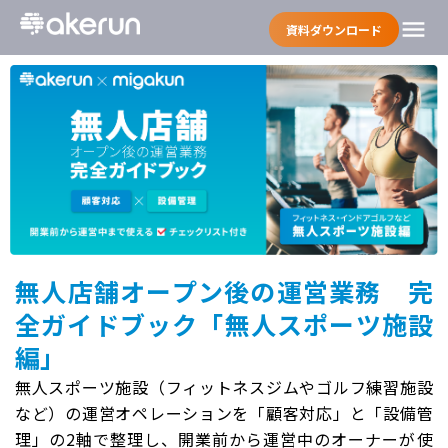
menu
資料ダウンロード
無人店舗オープン後の運営業務 完
全ガイドブック「無人スポーツ施設
編」
無人スポーツ施設（フィットネスジムやゴルフ練習施設
など）の運営オペレーションを「顧客対応」と「設備管
理」の2軸で整理し、開業前から運営中のオーナーが使