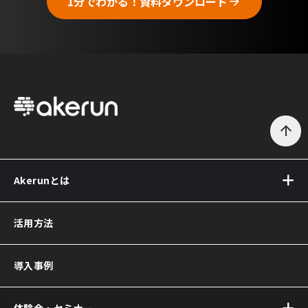
1分でわかる！資料ダウンロード
arrow_forward
arrow_upward
Akerunとは
Akerun(アケルン)とは
活用方法
Akerun Pro
(アケルンプロ)
導入事例
Akerunコントローラー
Akerun Connect
(アケルンコネクト)
体験会・セミナー