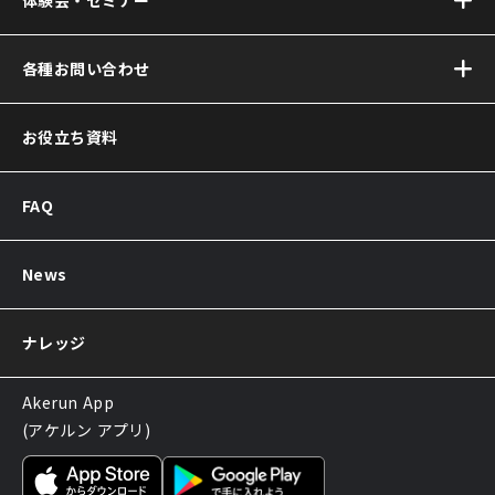
サービス連携について
Akerun(アケルン)が
オンラインセミナー
各種お問い合わせ
選ばれる理由
お問い合わせ
お役立ち資料
資料ダウンロード
Akerun取付診断
FAQ
Akerunお見積り依頼
販売パートナー制度
導入後のよくある質問
News
サポートについてのお知らせ
ナレッジ
Akerun App
(アケルン アプリ)