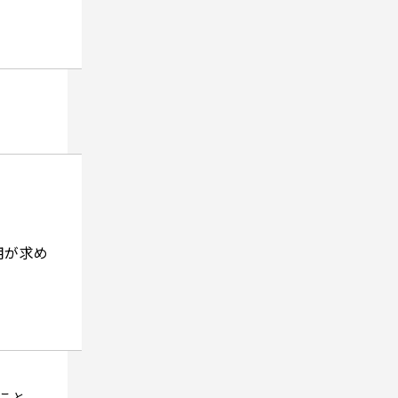
用が求め
ること