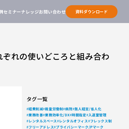
例
セミナー
ナレッジ
お問い合わせ
資料ダウンロード
れぞれの使いどころと組み合わ
タグ一覧
#
#
#
#
経費削減
裁量労働制
病院
無人経営/省人化
#
#
#
#
業務改善
業務効率化/DX
時間指定
入退室管理
#
#
#
レンタルスペース
レンタルオフィス
フレックス制
#
#
フリーアドレス
プライバシーマーク/Pマーク