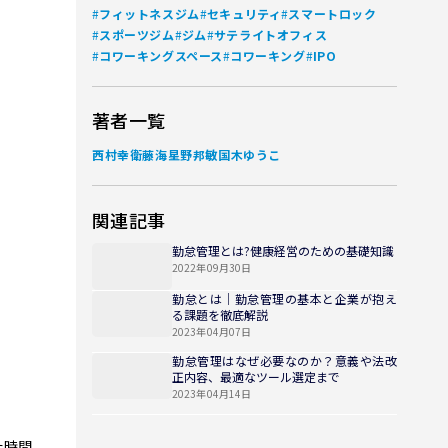
#
#
#
フィットネスジム
セキュリティ
スマートロック
#
#
#
スポーツジム
ジム
サテライトオフィス
#
#
#
コワーキングスペース
コワーキング
IPO
著者一覧
西村幸
衛藤海
星野邦敏
国木ゆうこ
関連記事
勤怠管理とは?健康経営のための基礎知識
2022年09月30日
勤怠とは｜勤怠管理の基本と企業が抱え
る課題を徹底解説
2023年04月07日
勤怠管理はなぜ必要なのか？意義や法改
正内容、最適なツール選定まで
2023年04月14日
た時間