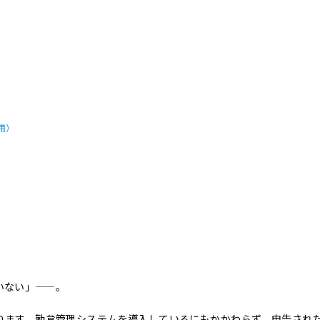
用）
いない」——。
ります。勤怠管理システムを導入しているにもかかわらず、申告され