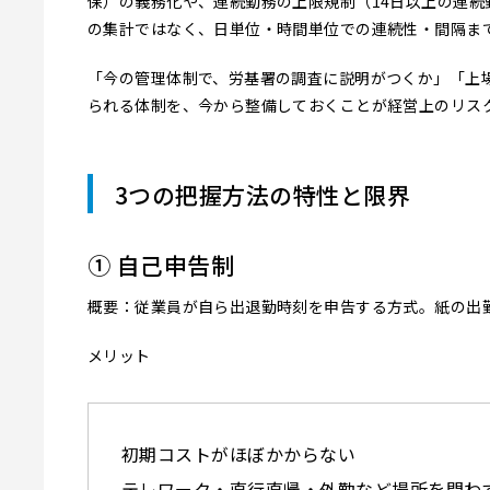
保）の義務化や、連続勤務の上限規制（14日以上の連
の集計ではなく、日単位・時間単位での連続性・間隔ま
「今の管理体制で、労基署の調査に説明がつくか」「上
られる体制を、今から整備しておくことが経営上のリス
3つの把握方法の特性と限界
① 自己申告制
概要：従業員が自ら出退勤時刻を申告する方式。紙の出勤
メリット
初期コストがほぼかからない
テレワーク・直行直帰・外勤など場所を問わ