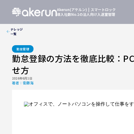
Akerun(アケルン) | スマートロック
導入社数No.1の法人向け入退室管理
ナレッジ
一覧
勤怠管理
勤怠登録の方法を徹底比較：P
せ方
2026年6月1日
著者：
衛藤海