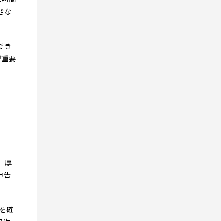
きな
でき
が重要
。厚
申告
を確