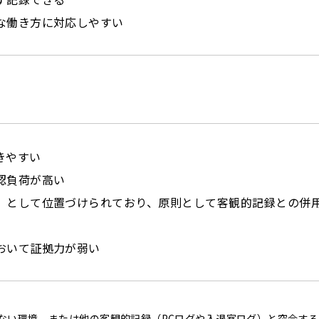
な働き方に対応しやすい
きやすい
認負荷が高い
」として位置づけられており、原則として客観的記録との併
おいて証拠力が弱い
ない環境、または他の客観的記録（PCログや入退室ログ）と突合す