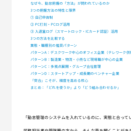
なぜ今、勤怠把握の「方法」が問われているのか
3つの把握方法の特性と限界
① 自己申告制
② PC打刻・PCログ活用
③ 入退室ログ（スマートロック・ICカード認証）活用
3つの方法を比較する
業態・職種別の推奨パターン
パターンA：デスクワーク中心のオフィス企業（テレワーク併
パターンB：製造業・物流・小売など現場職が中心の企業
パターンC：多拠点展開・グループ会社管理
パターンD：スタートアップ・成長期のベンチャー企業
「突合」こそが、精度を高める核心
まとめ：「どれを使うか」より「どう組み合わせるか」
「勤怠管理のシステムを入れているのに、実態と合って
労務担当者や管理職の方から、そんな声を聞くことがあ