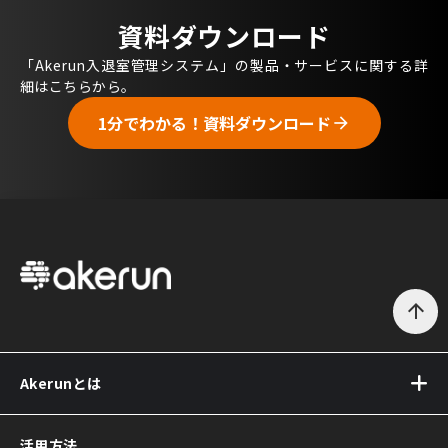
資料ダウンロード
「Akerun入退室管理システム」の製品・サービスに関する詳
細はこちらから。
1分でわかる！資料ダウンロード
arrow_forward
arrow_upward
Akerunとは
Akerun(アケルン)とは
活用方法