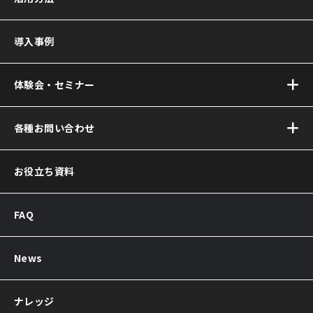
Akerun Pro
(アケルンプロ)
導入事例
Akerunコントローラー
Akerun Connect
(アケルンコネクト)
体験会・セミナー
サービス連携について
Akerun(アケルン)が
オンラインセミナー
各種お問い合わせ
選ばれる理由
お問い合わせ
お役立ち資料
資料ダウンロード
Akerun取付診断
FAQ
Akerunお見積り依頼
販売パートナー制度
導入後のよくある質問
News
サポートについてのお知らせ
ナレッジ