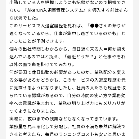
出勤している人を把握しようにも記録がないので把握でき
ない。『Akerun入退室管理システム』を導入する前はそん
な状況でした。
このサービスで入退室履歴を見れば、「●●さんの帰りが
遅くなっているから、仕事が集中し過ぎているのかも」と
いったことが予測できます。
個々の出社時間もわかるから、毎日遅く来る人＝何か抱え
込んでいるのではと捉え、「最近どうだ？」と仕事やそれ
以外の面で声を掛けててみたり。
何が要因で休日出勤の必要があったのか、業務配分を変え
る必要があるかどうかも、このサービスの入退室履歴を元
に見直せるようになりましたし、社員の人たちも履歴を取
られている認識があるので、自分の時間の使い方や業務効
率への意識が生まれて、業務の切り上げ方にもメリハリが
つくようになりました。
実際に、夜中までの残業などもなくなってきています。
業務量を見える化して分配し、社員の不満も未然に解決で
きると考えたら、毎月のランニングコストも安いと思いま