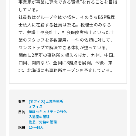
事業家が事業に専念できる環境”を作ることを目指
している。
社員数はグループ全体で45名、そのうちBSP税理
士法人に在籍する社員は25名。税理士のみなら
ず、弁護士や会計士、社会保険労務士といった士
業のスタッフを多数雇用。一件の依頼に対して、
ワンストップで解決できる体制が整っている。
関東に2箇所の事務所を構えるほか、九州、中国、
四国、関西など、全国に8拠点を展開。今後、東
北、北海道にも事務所オープンを予定している。
[オフィス]士業事務所
業界：
オフィス
情報セキュリティの強化
目的：
入退室の管理
勤怠／労務の管理
規模：
10～49人