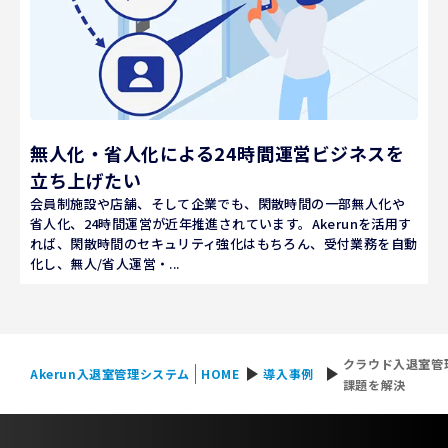
無人化・省人化による24時間運営ビジネスを
立ち上げたい
会員制施設や店舗、そして企業でも、閑散時間の一部無人化や
省人化、24時間運営が近年推進されています。Akerunを活用す
れば、閑散時間のセキュリティ強化はもちろん、受付業務を自動
化し、無人/省人運営・...
クラウド入退室管
play_arrow
play_arrow
Akerun入退室管理システム
HOME
導入事例
課題を解決