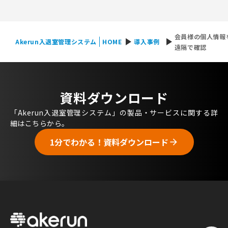
会員様の個人情報
play_arrow
play_arrow
Akerun入退室管理システム
HOME
導入事例
遠隔で確認
資料ダウンロード
「Akerun入退室管理システム」の製品・サービスに関する詳
細はこちらから。
1分でわかる！資料ダウンロード
arrow_forward