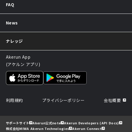
FAQ
Akerunお見積り依頼
販売パートナー制度
導入後のよくある質問
News
サポートについてのお知らせ
ナレッジ
Akerun App
(アケルン アプリ)
利用規約
プライバシーポリシー
会社概要
サポートサイト
Akerun公式note
Akerun Developers (API Docs)
株式会社MIWA Akerun Technologies
Akerun Connect