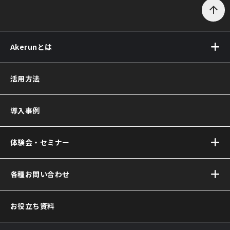
arrow_upward
Akerunとは
Akerun(アケルン)とは
活用方法
Akerun Pro
(アケルンプロ)
導入事例
Akerunコントローラー
Akerun Connect
(アケルンコネクト)
体験会・セミナー
サービス連携について
Akerun(アケルン)が
オンラインセミナー
各種お問い合わせ
選ばれる理由
お問い合わせ
お役立ち資料
資料ダウンロード
Akerun取付診断