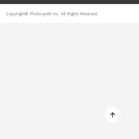
Copyright© Photosynth Inc. All Rights Reserved.
arrow_upward